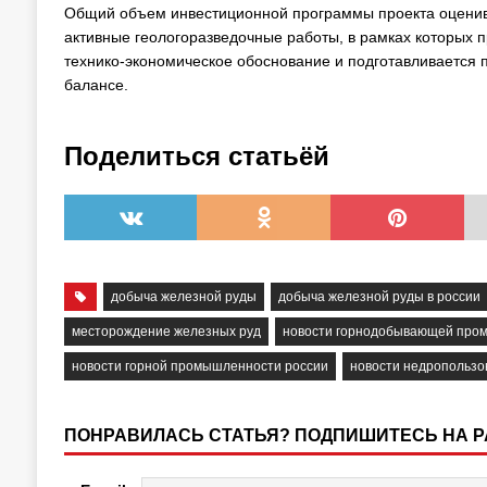
Общий объем инвестиционной программы проекта оценива
активные геологоразведочные работы, в рамках которых 
технико-экономическое обоснование и подготавливается п
балансе.
Поделиться статьёй
добыча железной руды
добыча железной руды в россии
месторождение железных руд
новости горнодобывающей про
новости горной промышленности россии
новости недропользо
ПОНРАВИЛАСЬ СТАТЬЯ? ПОДПИШИТЕСЬ НА 