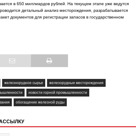
ется в 650 миллиардов рублей. На текущем этапе уже ведутся
проводится детальный анализ месторождения, разрабатывается
акет документов для регистрации запасов в государственном
железнорудное сырье
железорудные месторождения
мышленности
новости горной промышленности
вания
обогащение железной руды
РАССЫЛКУ