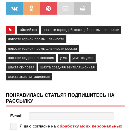
гайский гок
новости горнодобывающей промышленности
новости горной промышленности
новости горной промышленности россии
новости недропользования
угмк
угмк-холдинг
шахта скиповая
шахта средняя вентиляционная
шахта эксплуатационная
ПОНРАВИЛАСЬ СТАТЬЯ? ПОДПИШИТЕСЬ НА
РАССЫЛКУ
E-mail
Я даю согласие на
обработку моих персональных