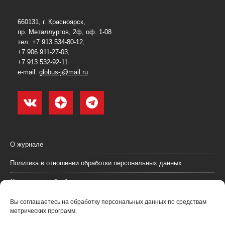
660131, г. Красноярск,
пр. Металлургов, 2ф, оф. 1-08
тел. +7 913 534-80-12,
+7 906 911-27-03,
+7 913 532-92-11
e-mail:
globus-j@mail.ru
О журнале
Политика в отношении обработки персональных данных
Согласие на обработку персональных данных
Пользовательское соглашение (оферта)
Вы соглашаетесь на обработку персональных данных по средствам
метрических программ.
Согласие на получение рекламных материалов