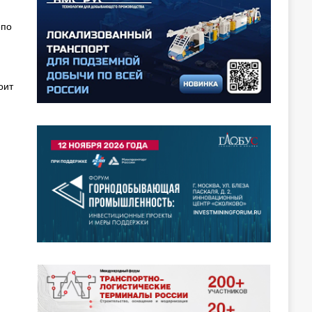
епо
оит