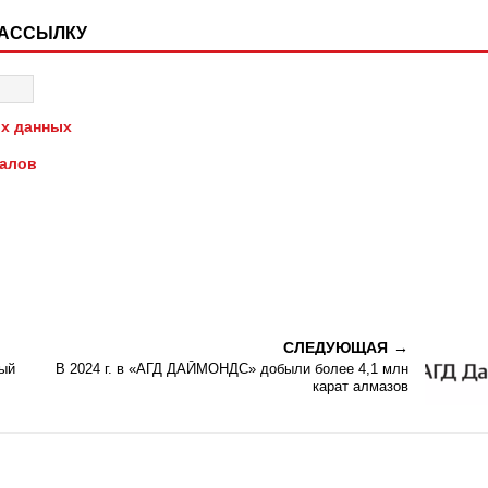
РАССЫЛКУ
х данных
иалов
СЛЕДУЮЩАЯ
вый
В 2024 г. в «АГД ДАЙМОНДС» добыли более 4,1 млн
карат алмазов