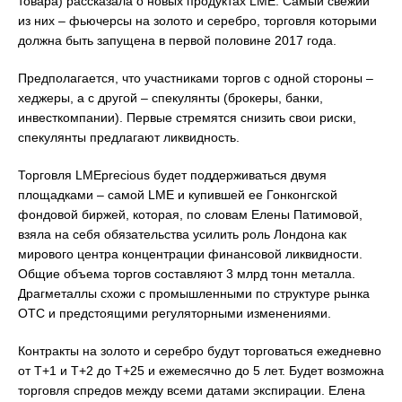
товара) рассказала о новых продуктах LME. Самый свежий
из них – фьючерсы на золото и серебро, торговля которыми
должна быть запущена в первой половине 2017 года.
Предполагается, что участниками торгов с одной стороны –
хеджеры, а с другой – спекулянты (брокеры, банки,
инвесткомпании). Первые стремятся снизить свои риски,
спекулянты предлагают ликвидность.
Торговля LMEprecious будет поддерживаться двумя
площадками – самой LME и купившей ее Гонконгской
фондовой биржей, которая, по словам Елены Патимовой,
взяла на себя обязательства усилить роль Лондона как
мирового центра концентрации финансовой ликвидности.
Общие объема торгов составляют 3 млрд тонн металла.
Драгметаллы схожи с промышленными по структуре рынка
ОТС и предстоящими регуляторными изменениями.
Контракты на золото и серебро будут торговаться ежедневно
от Т+1 и Т+2 до Т+25 и ежемесячно до 5 лет. Будет возможна
торговля спредов между всеми датами экспирации. Елена