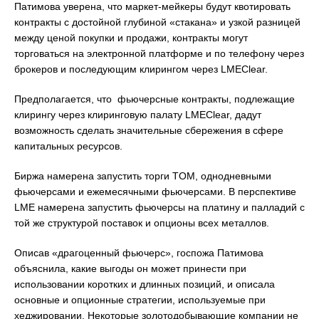
Патимова уверена, что маркет-мейкеры будут квотировать
контракты с достойной глубиной «стакана» и узкой разницей
между ценой покупки и продажи, контракты могут
торговаться на электронной платформе и по телефону через
брокеров и последующим клирингом через LMEClear.
Предполагается, что фьючерсные контракты, подлежащие
клирингу через клиринговую палату LMEClear, дадут
возможность сделать значительные сбережения в сфере
капитальных ресурсов.
Биржа намерена запустить торги TOM, однодневными
фьючерсами и ежемесячными фьючерсами. В перспективе
LME намерена запустить фьючерсы на платину и палладий с
той же структурой поставок и опционы всех металлов.
Описав «драгоценный фьючерс», госпожа Патимова
объяснила, какие выгоды он может принести при
использовании коротких и длинных позиций, и описала
основные и опционные стратегии, используемые при
хеджировании. Некоторые золотодобывающие компании не