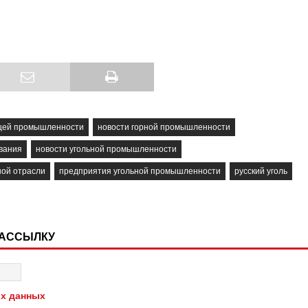
щей промышленности
новости горной промышленности
вания
новости угольной промышленности
ной отрасли
предприятия угольной промышленности
русский уголь
РАССЫЛКУ
х данных