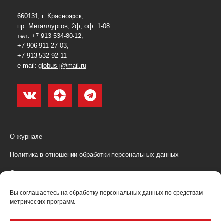
660131, г. Красноярск,
пр. Металлургов, 2ф, оф. 1-08
тел. +7 913 534-80-12,
+7 906 911-27-03,
+7 913 532-92-11
e-mail:
globus-j@mail.ru
О журнале
Политика в отношении обработки персональных данных
Согласие на обработку персональных данных
Пользовательское соглашение (оферта)
Вы соглашаетесь на обработку персональных данных по средствам
метрических программ.
Согласие на получение рекламных материалов