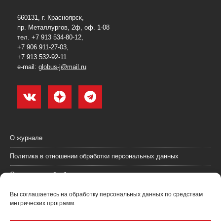
660131, г. Красноярск,
пр. Металлургов, 2ф, оф. 1-08
тел. +7 913 534-80-12,
+7 906 911-27-03,
+7 913 532-92-11
e-mail:
globus-j@mail.ru
О журнале
Политика в отношении обработки персональных данных
Согласие на обработку персональных данных
Пользовательское соглашение (оферта)
Вы соглашаетесь на обработку персональных данных по средствам
метрических программ.
Согласие на получение рекламных материалов