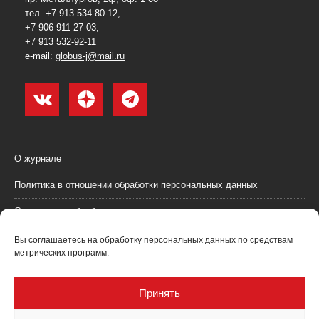
тел. +7 913 534-80-12,
+7 906 911-27-03,
+7 913 532-92-11
e-mail:
globus-j@mail.ru
О журнале
Политика в отношении обработки персональных данных
Согласие на обработку персональных данных
Пользовательское соглашение (оферта)
Вы соглашаетесь на обработку персональных данных по средствам
метрических программ.
Согласие на получение рекламных материалов
Рекламодателям
Принять
Контакты