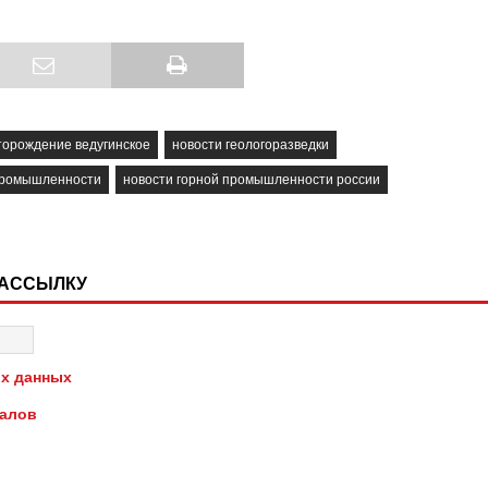
торождение ведугинское
новости геологоразведки
промышленности
новости горной промышленности россии
РАССЫЛКУ
х данных
иалов