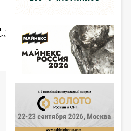
Я
ока!