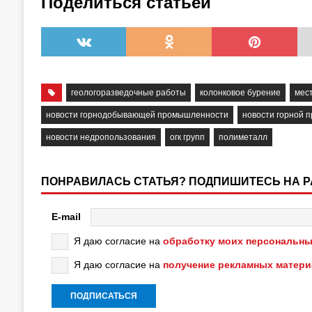
Поделиться статьёй
геологоразведочные работы
колонковое бурение
мес
новости горнодобывающей промышленности
новости горной 
новости недропользования
огк групп
полиметалл
ПОНРАВИЛАСЬ СТАТЬЯ? ПОДПИШИТЕСЬ НА 
E-mail
Я даю согласие на
обработку моих персональны
Я даю согласие на
получение рекламных матер