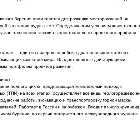
нкового бурения применяется для разведки месторождений на
урой залегания рудных тел. Определяющим условием качественног
сков отклонения скважин в пространстве от проектного профиля.
талл» — один из лидеров по добыче драгоценных металлов с
одобывающих компаний мира. Владеет девятью действующими
ным портфелем проектов развития.
ния»)
ания полного цикла, предлагающая комплексный подход к
х (ТПИ) на всех этапах: осуществляет все виды геологоразведочн
одческие работы, экскавацию и транспортировку горной массы.
ателей. Работает в России и за рубежом. Входит в число крупней
чном бурении, по версии авторитетного международного журнала