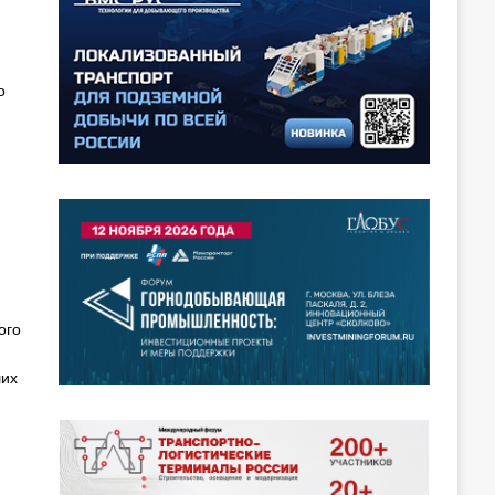
о
ого
ших