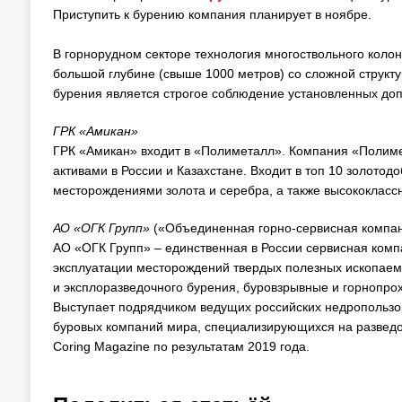
Приступить к бурению компания планирует в ноябре.
В горнорудном секторе технология многоствольного коло
большой глубине (свыше 1000 метров) со сложной структ
бурения является строгое соблюдение установленных допу
ГРК «Амикан»
ГРК «Амикан» входит в «Полиметалл». Компания «Полиме
активами в России и Казахстане. Входит в топ 10 золот
месторождениями золота и серебра, а также высококласс
АО «ОГК Групп»
(«Объединенная горно-сервисная компа
АО «ОГК Групп» – единственная в России сервисная комп
эксплуатации месторождений твердых полезных ископаемы
и эксплоразведочного бурения, буровзрывные и горнопрох
Выступает подрядчиком ведущих российских недропользов
буровых компаний мира, специализирующихся на разведо
Coring Magazine по результатам 2019 года.