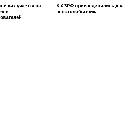
носных участка на
К АЗРФ присоединились два
рели
золотодобытчика
ователей