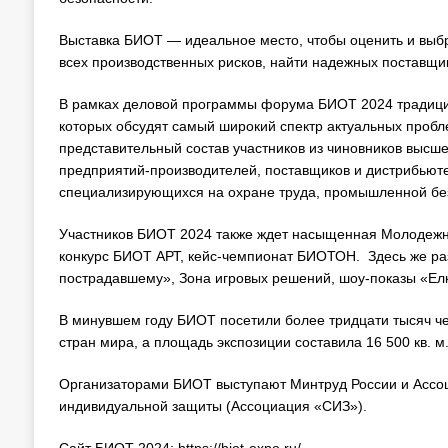
Выставка БИОТ — идеальное место, чтобы оценить и выб
всех производственных рисков, найти надежных поставщи
В рамках деловой программы форума БИОТ 2024 традицион
которых обсудят самый широкий спектр актуальных пробле
представительный состав участников из чиновников высш
предприятий-производителей, поставщиков и дистрибьют
специализирующихся на охране труда, промышленной безо
Участников БИОТ 2024 также ждет насыщенная Молодежная
конкурс БИОТ АРТ, кейс-чемпионат БИОТОН. Здесь же ра
пострадавшему», Зона игровых решений, шоу-показы «Ел
В минувшем году БИОТ посетили более тридцати тысяч че
стран мира, а площадь экспозиции составила 16 500 кв. м
Организаторами БИОТ выступают Минтруд России и Ассоци
индивидуальной защиты (Ассоциация «СИЗ»).