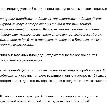
ств индивидуальной защиты стал приход азиатских производителе
стороны китайских, индийских, пакистанских, индонезийских,
цифровых услуг в сфере охраны труда и промышленной
атора выставки) Владимир Котов, —
уже на сегодняшний день
 азиатских коллег превышает аналогичное число российских.
лько лет подряд, чем привлекает игроков с Востока, также
 западных компаний»
.
лении выставочных площадей отдают тем не менее приоритет
онирование в долгий ящик.
нарастающий дефицит профессиональных кадров и рабочих рук. О
работодатели страны, а также ведущие ученые и эксперты. За два с
еодоления кадрового голода, которым и поделятся с многочислен
, посвященное культуре безопасности, вопросам создания и
идуальной и коллективной защиты, экологии и пожарной