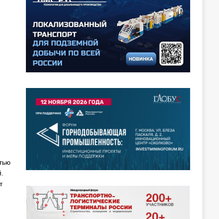
стью
й.
т