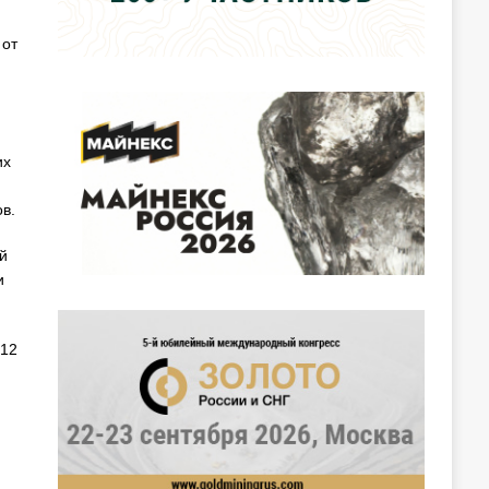
 от
их
в.
й
и
 12