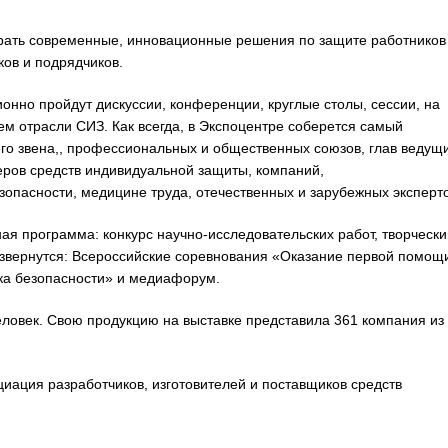
рать современные, инновационные решения по защите работников
ков и подрядчиков.
но пройдут дискуссии, конференции, круглые столы, сессии, на
м отрасли СИЗ. Как всегда, в Экспоцентре соберется самый
его звена,, профессиональных и общественных союзов, глав ведущ
еров средств индивидуальной защиты, компаний,
пасности, медицине труда, отечественных и зарубежных эксперто
 программа: конкурс научно-исследовательских работ, творчески
звернутся: Всероссийские соревнования «Оказание первой помощ
ка безопасности» и медиафорум.
ловек. Свою продукцию на выставке представила 361 компания из
.
ация разработчиков, изготовителей и поставщиков средств