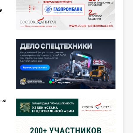
й.
ной