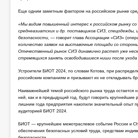
Еще одним заметным фактором на российском рынке сред
«Мы видим повышенный интерес к российском рынку со 
среднеазиатских и др. поставщиков СИЗ, спецодежды, 
безопасности,
— говорит глава Ассоциации «СИЗ» (опер
количество заявок на выставочные площади со стороны
Отечественный рынок СИЗ динамично растет уже неско
стремящихся занять освободившиеся ниши после ухода
Устроители БИОТ 2024, по словам Котова, при распреде
российским компаниям и призывают их не откладывать бр
Наиважнейшей темой российского рынка труда остается 
ней, как и в предыдущий год, будут говорить крупнейшие 
лишним года предприятия накопили значительный опыт пр
аудиторией БИОТ 2024.
БИОТ — крупнейшее межотраслевое событие России и СНГ
обеспечения безопасных условий труда, средствам индив
безопасности.