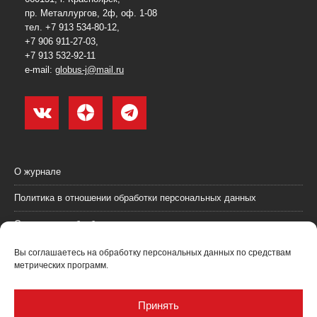
пр. Металлургов, 2ф, оф. 1-08
тел. +7 913 534-80-12,
+7 906 911-27-03,
+7 913 532-92-11
e-mail:
globus-j@mail.ru
О журнале
Политика в отношении обработки персональных данных
Согласие на обработку персональных данных
Пользовательское соглашение (оферта)
Вы соглашаетесь на обработку персональных данных по средствам
метрических программ.
Согласие на получение рекламных материалов
Рекламодателям
Принять