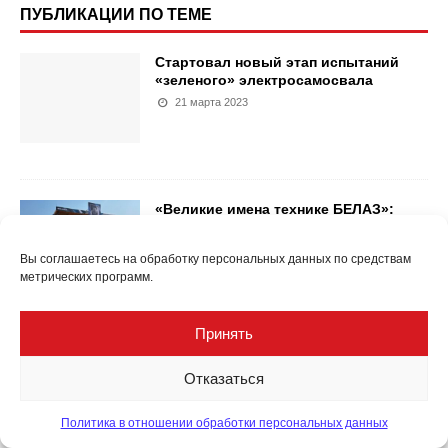
ПУБЛИКАЦИИ ПО ТЕМЕ
Стартовал новый этап испытаний
«зеленого» электросамосвала
21 марта 2023
«Великие имена технике БЕЛАЗ»:
четыре года проекту
21 февраля 2024
Вы соглашаетесь на обработку персональных данных по средствам
метрических программ.
Принять
Новые современные
сверхкрупногабаритные шины
Отказаться
BELSHINA с посадочным диаметром
49–63 дюйма
Политика в отношении обработки персональных данных
16 мая 2024