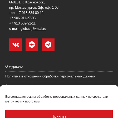
660131, г. Красноярск,
пр. Металлургов, 2ф, оф. 1-08
тел. +7 913 534-80-12,
+7 906 911-27-03,
+7 913 532-92-11
e-mail:
globus-j@mail.ru
О журнале
Политика в отношении обработки персональных данных
Согласие на обработку персональных данных
Пользовательское соглашение (оферта)
Вы соглашаетесь на обработку персональных данных по средствам
метрических программ.
Согласие на получение рекламных материалов
Рекламодателям
Принять