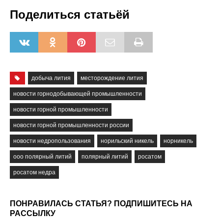
Поделиться статьёй
добыча лития
месторождение лития
новости горнодобывающей промышленности
новости горной промышленности
новости горной промышленности россии
новости недропользования
норильский никель
норникель
ооо полярный литий
полярный литий
росатом
росатом недра
ПОНРАВИЛАСЬ СТАТЬЯ? ПОДПИШИТЕСЬ НА
РАССЫЛКУ