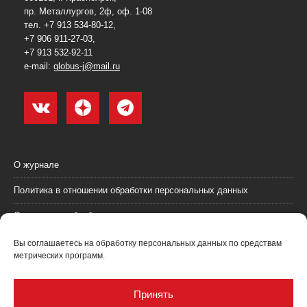
пр. Металлургов, 2ф, оф. 1-08
тел. +7 913 534-80-12,
+7 906 911-27-03,
+7 913 532-92-11
e-mail:
globus-j@mail.ru
О журнале
Политика в отношении обработки персональных данных
Согласие на обработку персональных данных
Пользовательское соглашение (оферта)
Вы соглашаетесь на обработку персональных данных по средствам
метрических программ.
Согласие на получение рекламных материалов
Рекламодателям
Принять