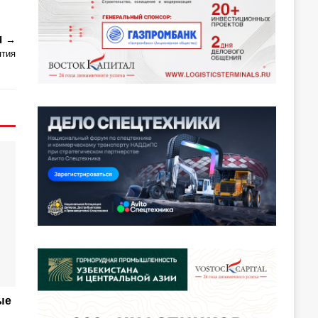
Я
ятия
ые