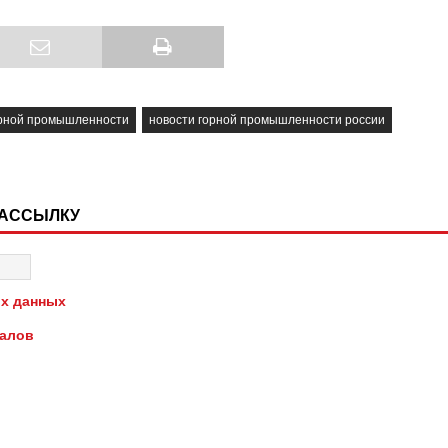
орной промышленности
новости горной промышленности россии
РАССЫЛКУ
х данных
иалов