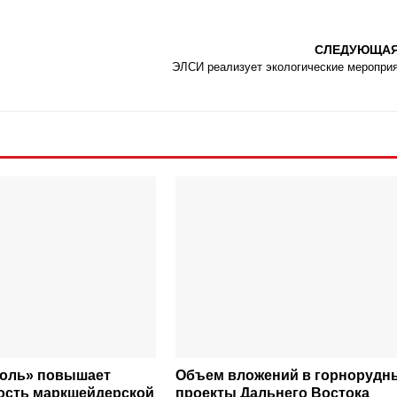
СЛЕДУЮЩА
ЭЛСИ реализует экологические меропри
голь» повышает
Объем вложений в горнорудн
ость маркшейдерской
проекты Дальнего Востока