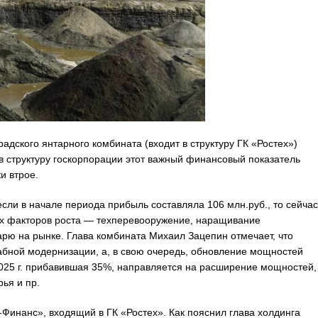
адского янтарного комбината (входит в структуру ГК «Ростех»)
 в структуру госкорпорации этот важный финансовый показатель
и втрое.
если в начале периода прибыль составляла 106 млн.руб., то сейчас
ных факторов роста — техперевооружение, наращивание
арю на рынке. Глава комбината Михаил Зацепин отмечает, что
абной модернизации, а, в свою очередь, обновление мощностей
2025 г. прибавившая 35%, направляется на расширение мощностей,
ья и пр.
-Финанс», входящий в ГК «Ростех». Как пояснил глава холдинга