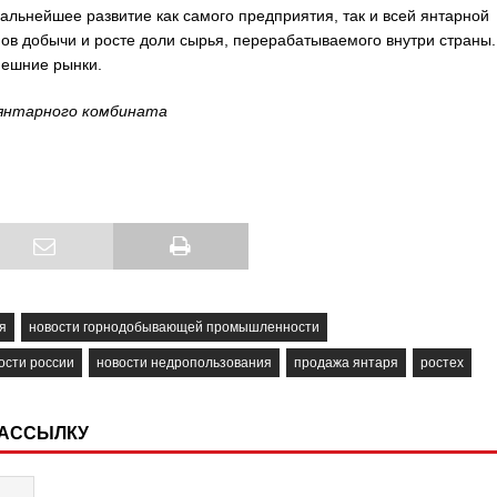
дальнейшее развитие как самого предприятия, так и всей янтарной
ов добычи и росте доли сырья, перерабатываемого внутри страны.
нешние рынки.
янтарного комбината
я
новости горнодобывающей промышленности
ости россии
новости недропользования
продажа янтаря
ростех
РАССЫЛКУ