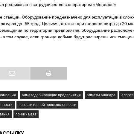
был реализован в сотрудничестве с оператором «Мегафон».
ые станции. Оборудование предназначено для эксплуатации в слож
атурах до -55 град. Цельсия, а также при скорости ветра до 20 м/с
еремещения по территории предприятия: оборудование расположе
ь в том случае, если граница добычи будут расширены или смещен
компания
алмазодобывающие предприятия
алмазы анабара
алроса
енности
новости горной промышленности
вания
прииск маят
РАССЫЛКУ