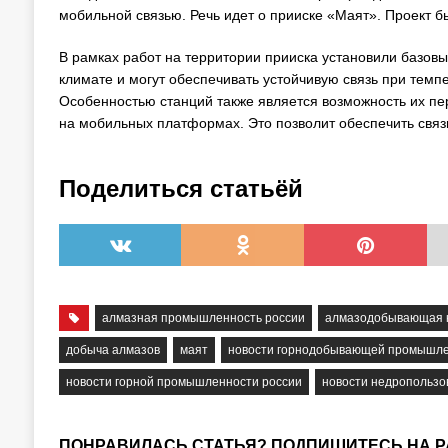
мобильной связью. Речь идет о прииске «Маят». Проект 
В рамках работ на территории прииска установили базов
климате и могут обеспечивать устойчивую связь при темпер
Особенностью станций также является возможность их п
на мобильных платформах. Это позволит обеспечить связ
Поделиться статьёй
алмазная промышленность россии
алмазодобывающая 
добыча алмазов
маят
новости горнодобывающей промышл
новости горной промышленности россии
новости недропользо
ПОНРАВИЛАСЬ СТАТЬЯ? ПОДПИШИТЕСЬ НА 