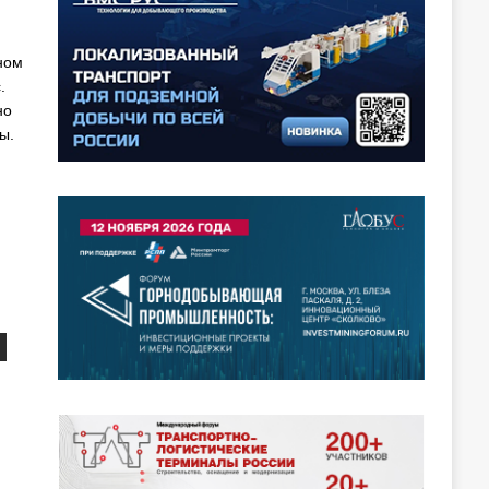
ном
.
но
ы.