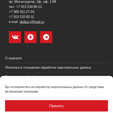
пр. Металлургов, 2ф, оф. 1-08
тел. +7 913 534-80-12,
+7 906 911-27-03,
+7 913 532-92-11
e-mail:
globus-j@mail.ru
О журнале
Политика в отношении обработки персональных данных
Согласие на обработку персональных данных
Пользовательское соглашение (оферта)
Вы соглашаетесь на обработку персональных данных по средствам
метрических программ.
Согласие на получение рекламных материалов
Рекламодателям
Принять