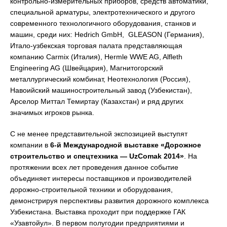
контрольно-измерительных приборов, средств автоматики,
специальной арматуры, электротехнического и другого
современного технологичного оборудования, станков и
машин, среди них: Hedrich GmbH, GLEASON (Германия),
Итало-узбекская торговая палата представляющая
компанию Carmix (Италия), Hermle WWE AG, Alfleth
Engineering AG (Швейцария), Магнитогорский
металлургический комбинат, Неотехнология (Россия),
Навоийский машиностроительный завод (Узбекистан),
Арселор Миттал Темиртау (Казахстан) и ряд других
значимых игроков рынка.
С не менее представительной экспозицией выступят
компании в
6-й Международной выставке «
Дорожное
строительство и спецтехника
—
UzComak
2014
»
. На
протяжении всех лет проведения данное событие
объединяет интересы поставщиков и производителей
дорожно-строительной техники и оборудования,
демонстрируя перспективы развития дорожного комплекса
Узбекистана. Выставка проходит при поддержке ГАК
«Узавтойул». В первом полугодии предприятиями и