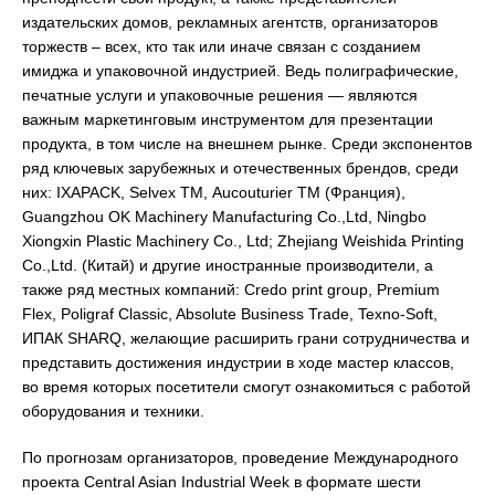
издательских домов, рекламных агентств, организаторов
торжеств – всех, кто так или иначе связан с созданием
имиджа и упаковочной индустрией. Ведь полиграфические,
печатные услуги и упаковочные решения — являются
важным маркетинговым инструментом для презентации
продукта, в том числе на внешнем рынке. Среди экспонентов
ряд ключевых зарубежных и отечественных брендов, среди
них: IXAPACK, Selvex ТМ, Aucouturier ТМ (Франция),
Guangzhou OK Machinery Manufacturing Co.,Ltd, Ningbo
Xiongxin Plastic Machinery Co., Ltd; Zhejiang Weishida Printing
Co.,Ltd. (Китай) и другие иностранные производители, а
также ряд местных компаний: Credo print group, Premium
Flex, Poligraf Classic, Absolute Business Trade, Texno-Soft,
ИПАК SHARQ, желающие расширить грани сотрудничества и
представить достижения индустрии в ходе мастер классов,
во время которых посетители смогут ознакомиться с работой
оборудования и техники.
По прогнозам организаторов, проведение Международного
проекта Central Asian Industrial Week в формате шести