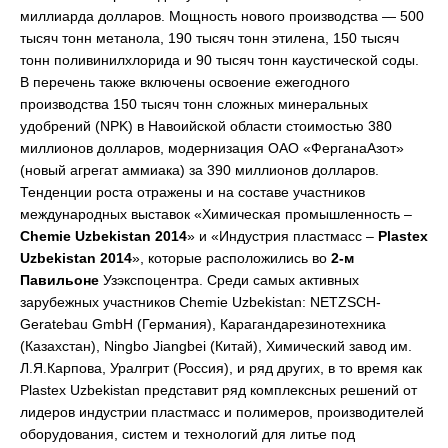
миллиарда долларов. Мощность нового производства — 500
тысяч тонн метанола, 190 тысяч тонн этилена, 150 тысяч
тонн поливинилхлорида и 90 тысяч тонн каустической соды.
В перечень также включены освоение ежегодного
производства 150 тысяч тонн сложных минеральных
удобрений (NPK) в Навоийской области стоимостью 380
миллионов долларов, модернизация ОАО «ФерганаАзот»
(новый агрегат аммиака) за 390 миллионов долларов.
Тенденции роста отражены и на составе участников
международных выставок «Химическая промышленность –
Chemie
Uzbekistan
2014
» и «Индустрия пластмасс –
Plastex
Uzbekistan
2014
», которые расположились во
2-м
Павильоне
Узэкспоцентра. Среди самых активных
зарубежных участников Chemie Uzbekistan: NETZSCH-
Geratebau GmbH (Германия), Карагандарезинотехника
(Казахстан), Ningbo Jiangbei (Китай), Химический завод им.
Л.Я.Карпова, Уралгрит (Россия), и ряд других, в то время как
Plastex Uzbekistan представит ряд комплексных решений от
лидеров индустрии пластмасс и полимеров, производителей
оборудования, систем и технологий для литье под