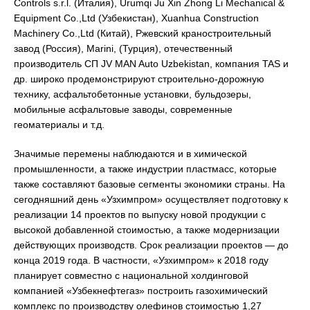
Controls s.r.l. (Италия), Urumqi Ju Xin Zhong Li Mechanical &
Equipment Co.,Ltd (Узбекистан), Xuanhua Construction
Machinery Co.,Ltd (Китай), Ржевский краностроительный
завод (Россия), Marini, (Турция), отечественный
производитель СП JV MAN Auto Uzbekistan, компания TAS и
др. широко продемонстрируют строительно-дорожную
технику, асфальтобетонные установки, бульдозеры,
мобильные асфальтовые заводы, современные
геоматериалы и т.д.
Значимые перемены наблюдаются и в химической
промышленности, а также индустрии пластмасс, которые
также составляют базовые сегменты экономики страны. На
сегодняшний день «Узхимпром» осуществляет подготовку к
реализации 14 проектов по выпуску новой продукции с
высокой добавленной стоимостью, а также модернизации
действующих производств. Срок реализации проектов — до
конца 2019 года. В частности, «Узхимпром» к 2018 году
планирует совместно с национальной холдинговой
компанией «Узбекнефтегаз» построить газохимический
комплекс по производству олефинов стоимостью 1,27