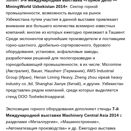
займет
9-я Международная выставка «Горное дело —
MiningWorld Uzbekistan 2014»
. Сектор горной
промышленности, возможность выхода на рынок
Узбекистана путем участия в данной выставке привлекает
внимание все большего количества всемирно известных
компаний, многие из которых ежегодно приезжают в Ташкент.
Среди экспонентов крупнейшие производители и поставщики
горно-шахтного, дробильно-сортировочного, бурового
оборудования, установок, асфальтовые заводы,
разработчики решений для геологоразведки и
горнодобывающей промышленности, в их числе: Micromine
(Австралия), Bauer, Hausherr (Германия), AMS Industrial
Group (Иран), Henan Liming Heavy, Zheng zhou vipeak heavy
industry co.,ltd, Shanghai Jianye (Китай), и другие. Узбекистан
представлен рядом компаний, среди которых выделяется
стенд ООО Toshelectroapparat.
Экспозицию горного оборудования дополняют стенды
7-й
Международной выставки
Machinery Central Asia
2014
с
разделами «Металлургия», «Машиностроение»,
«Автоматизация производства» и др. Ежегодно выставка