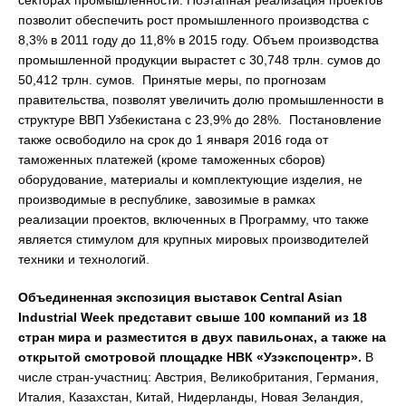
секторах промышленности. Поэтапная реализация проектов
позволит обеспечить рост промышленного производства с
8,3% в 2011 году до 11,8% в 2015 году. Объем производства
промышленной продукции вырастет с 30,748 трлн. сумов до
50,412 трлн. сумов. Принятые меры, по прогнозам
правительства, позволят увеличить долю промышленности в
структуре ВВП Узбекистана с 23,9% до 28%. Постановление
также освободило на срок до 1 января 2016 года от
таможенных платежей (кроме таможенных сборов)
оборудование, материалы и комплектующие изделия, не
производимые в республике, завозимые в рамках
реализации проектов, включенных в Программу, что также
является стимулом для крупных мировых производителей
техники и технологий.
Объединенная экспозиция выставок
Central
Asian
Industrial
Week
представит свыше 100 компаний из 18
стран мира и разместится в двух павильонах, а также на
открытой смотровой площадке НВК «Узэкспоцентр».
В
числе стран-участниц: Австрия, Великобритания, Германия,
Италия, Казахстан, Китай, Нидерланды, Новая Зеландия,