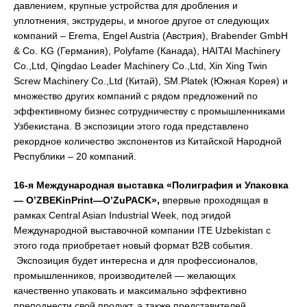
давлением, крупные устройства для дробления и
уплотнения, экструдеры, и многое другое от следующих
компаний – Erema, Engel Austria (Австрия), Brabender GmbH
& Co. KG (Германия), Polyfame (Канада), HAITAI Machinery
Co.,Ltd, Qingdao Leader Machinery Co.,Ltd, Xin Xing Twin
Screw Machinery Co.,Ltd (Китай), SM.Platek (Южная Корея) и
множество других компаний с рядом предложений по
эффективному бизнес сотрудничеству с промышленниками
Узбекистана. В экспозиции этого года представлено
рекордное количество экспонентов из Китайской Народной
Республики – 20 компаний.
16-я Международная выставка «Полиграфия и Упаковка
—
O
’
ZBEKinPrint
—
O
’
ZuPACK
»,
впервые проходящая в
рамках Central Asian Industrial Week, под эгидой
Международной выставочной компании ITE Uzbekistan с
этого года приобретает новый формат B2B события.
Экспозиция будет интересна и для профессионалов,
промышленников, производителей — желающих
качественно упаковать и максимально эффективно
преподнести свой продукт, а также представителей