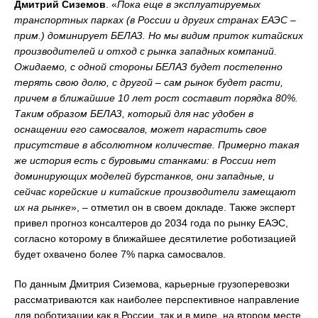
Д
митрий
Сиземов
. «
Пока еще в эксплуатируемых
транспортных парках (в России и других странах ЕАЭС –
прим.) доминирует БЕЛАЗ. Но мы видим приток китайских
производителей и отход с рынка западных компаний.
Ожидаемо
, с одной стороны БЕЛАЗ будет постепенно
терять свою долю, с другой – сам рынок будет расти,
причем в ближайшие 10 лет рост составит порядка 80%.
Таким образом БЕЛАЗ, который для нас удобен в
оснащении
его самосвалов
, может нарастить свое
присутствие в абсолютном количестве. Примерно такая
же история есть с буровыми станками: в России нет
доминирующих моделей бурстанков, они западные, и
сейчас корейские и китайские производители
замещают
их на рынке
», – отметил он в своем докладе. Также эксперт
привел прогноз консалтеров до 2034 года по рынку ЕАЭС,
согласно которому в ближайшее десятилетие роботизацией
будет охвачено более 7% парка самосвалов.
По данным Дмитрия Сиземова, карьерные грузоперевозки
рассматриваются как наиболее перспективное направление
для роботизации как в России, так и в мире, на втором месте