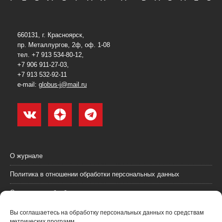
660131, г. Красноярск,
пр. Металлургов, 2ф, оф. 1-08
тел. +7 913 534-80-12,
+7 906 911-27-03,
+7 913 532-92-11
e-mail:
globus-j@mail.ru
О журнале
Политика в отношении обработки персональных данных
Согласие на обработку персональных данных
Пользовательское соглашение (оферта)
Вы соглашаетесь на обработку персональных данных по средствам
метрических программ.