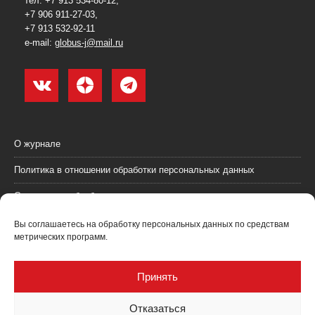
тел. +7 913 534-80-12,
+7 906 911-27-03,
+7 913 532-92-11
e-mail:
globus-j@mail.ru
О журнале
Политика в отношении обработки персональных данных
Согласие на обработку персональных данных
Пользовательское соглашение (оферта)
Вы соглашаетесь на обработку персональных данных по средствам
метрических программ.
Согласие на получение рекламных материалов
Рекламодателям
Принять
Контакты
Отказаться