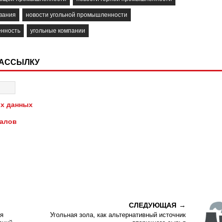
вания
новости угольной промышленности
енность
угольные компании
РАССЫЛКУ
х данных
иалов
СЛЕДУЮЩАЯ
я
Угольная зола, как альтернативный источник