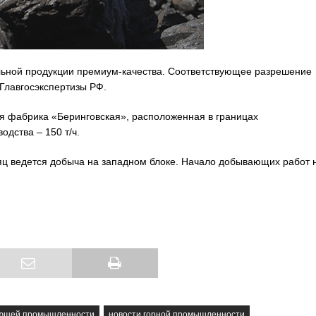
льной продукции премиум-качества. Соответствующее разрешение
Главгосэкспертизы РФ.
ая фабрика «Беринговская», расположенная в границах
дства – 150 т/ч.
ц ведется добыча на западном блоке. Начало добывающих работ 
ающей промышленности
новости горной промышленности