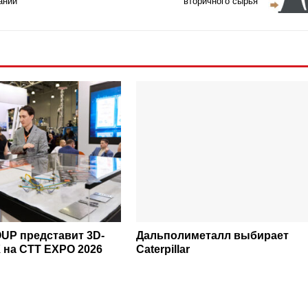
аний
вторичного сырья
P представит 3D-
Дальполиметалл выбирает
 на CTT EXPO 2026
Caterpillar