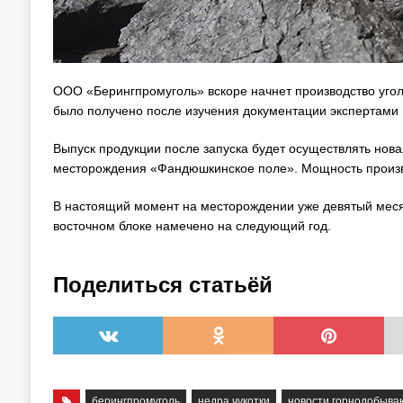
ООО «Берингпромуголь» вскоре начнет производство уго
было получено после изучения документации экспертами 
Выпуск продукции после запуска будет осуществлять нов
месторождения «Фандюшкинское поле». Мощность произво
В настоящий момент на месторождении уже девятый меся
восточном блоке намечено на следующий год.
Поделиться статьёй
берингпромуголь
недра чукотки
новости горнодобыв