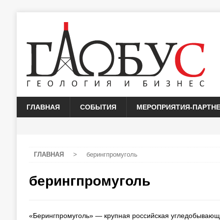
ГЛАВНАЯ
СОБЫТИЯ
МЕРОПРИЯТИЯ-ПАРТН
ГЛАВНАЯ
>
берингпромуголь
берингпромуголь
«Берингпромуголь» — крупная российская угледобывающа