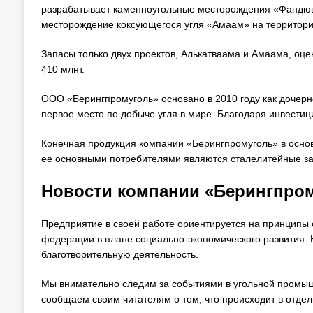
разрабатывает каменноугольные месторождения «Фандюш
месторождение коксующегося угля «Амаам» на территории
Запасы только двух проектов, Алькатваама и Амаама, оце
410 млнт.
ООО «Берингпромуголь» основано в 2010 году как дочер
первое место по добыче угля в мире. Благодаря инвести
Конечная продукция компании «Берингпромуголь» в основн
ее основными потребителями являются сталелитейные з
Новости компании «Берингпром
Предприятие в своей работе ориентируется на принципы с
федерации в плане социально-экономического развития. 
благотворительную деятельность.
Мы внимательно следим за событиями в угольной промыш
сообщаем своим читателям о том, что происходит в отде