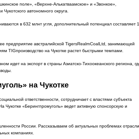
кинское поле», «Верхне-Алькатваамское» и «Звонкое»,
 Чукотского автономного округа.
ниваются в 632 млнт угля, дополнительный потенциал составляет 1
нее предприятие австралийской TigersRealmCoalLtd, занимающей
циям TIGпроизводство на Чукотке растет быстрыми темпами.
ом идет на экспорт в страны Азиатско-Тихоокеанского региона, гд
аводы.
уголь» на Чукотке
оциальной ответственности, сотрудничает с властями субъекта
На Чукотке «Берингпромуголь» ведет активную спонсорскую и
ленности России. Рассказываем об актуальных проблемах отрасли
льных компаниях.