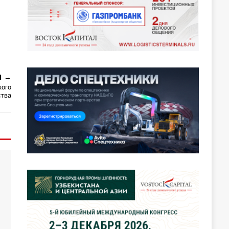
Я
кого
ства