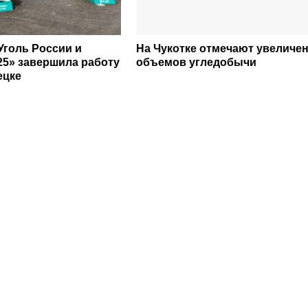
Уголь России и
На Чукотке отмечают увеличе
25» завершила работу
объемов угледобычи
ецке