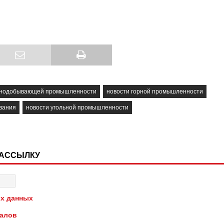
орнодобывающей промышленности
новости горной промышленности
вания
новости угольной промышленности
РАССЫЛКУ
х данных
иалов