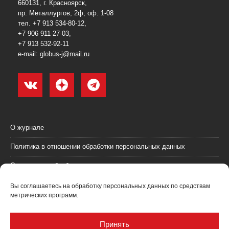
660131, г. Красноярск,
пр. Металлургов, 2ф, оф. 1-08
тел. +7 913 534-80-12,
+7 906 911-27-03,
+7 913 532-92-11
e-mail:
globus-j@mail.ru
О журнале
Политика в отношении обработки персональных данных
Согласие на обработку персональных данных
Пользовательское соглашение (оферта)
Вы соглашаетесь на обработку персональных данных по средствам
метрических программ.
Согласие на получение рекламных материалов
Рекламодателям
Принять