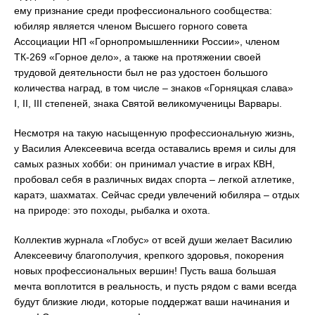
ему признание среди профессионального сообщества:
юбиляр является членом Высшего горного совета
Ассоциации НП «Горнопромышленники России», членом
ТК-269 «Горное дело», а также на протяжении своей
трудовой деятельности был не раз удостоен большого
количества наград, в том числе – знаков «Горняцкая слава»
I, II, III степеней, знака Святой великомученицы Варвары.
Несмотря на такую насыщенную профессиональную жизнь,
у Василия Алексеевича всегда оставались время и силы для
самых разных хобби: он принимал участие в играх КВН,
пробовал себя в различных видах спорта – легкой атлетике,
каратэ, шахматах. Сейчас среди увлечений юбиляра – отдых
на природе: это походы, рыбалка и охота.
Коллектив журнала «Глобус» от всей души желает Василию
Алексеевичу благополучия, крепкого здоровья, покорения
новых профессиональных вершин! Пусть ваша большая
мечта воплотится в реальность, и пусть рядом с вами всегда
будут близкие люди, которые поддержат ваши начинания и