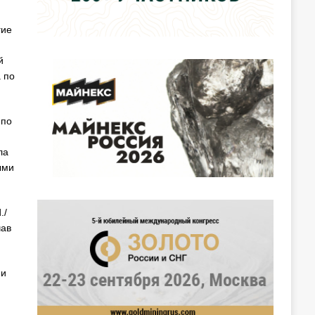
гие
й
 по
 по
ла
ыми
./
чав
 и