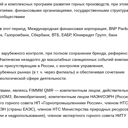
ий и комплексных программ развития горных производств, при этом
тиями, финансовыми организациями, государственными структур
сообществами
в этот период, Международная финансовая корпорация, BNP Parib
, Газпромбанк, Сбербанк, ВТБ, ЕАБР, Юникредит Групп, банк
ы зарубежного контроля, при полном сохранении бренда, референс
Фактически незадолго до масштабных санкционных событий компа
 присутствующим в России, с контролем управления,
убежных рынках (в т. ч. через филиалы) и обеспечивая сочетание
геологической сфере деятельности.
твами, являясь FIMMM QMR — компетентным лицом, действитель
 (IOM3, Великобритания), компетентным лицом НАЭН/ОЭРН (Россия
го горного совета НП «Горнопромышленники России», членом НТС
ЭН (страны ЕАЭС), членом НТС Министерства природных ресурсо
гии и недропользования), членом экспертного горного совета НИТУ