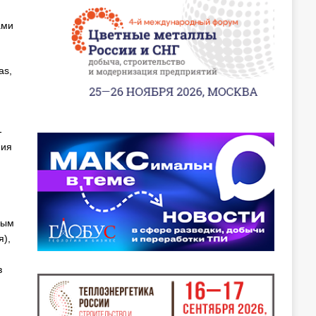
ами
as,
-
ния
ным
),
в