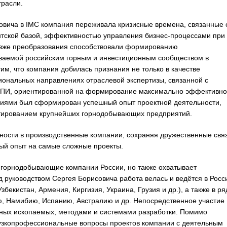
трасли.
совича в IMC компания переживала кризисные времена, связанные 
нтской базой, эффективностью управления бизнес-процессами при
озже преобразования способствовали формированию
ваемой российским горным и инвестиционным сообществом в
им, что компания добилась признания не только в качестве
сиональных направлениях отраслевой экспертизы, связанной с
 ТПИ, ориентированной на формирование максимально эффективно
иями был сформирован успешный опыт проектной деятельности,
ктированием крупнейших горнодобывающих предприятий.
ости в производственные компании, сохраняя дружественные связ
ый опыт на самые сложные проекты.
 горнодобывающие компании России, но также охватывает
 руководством Сергея Борисовича работа велась и ведётся в Росс
бекистан, Армения, Киргизия, Украина, Грузия и др.), а также в ря
, Намибию, Испанию, Австралию и др. Непосредственное участие
зных ископаемых, методами и системами разработки. Помимо
 узкопрофессиональные вопросы проектов компании с деятельным