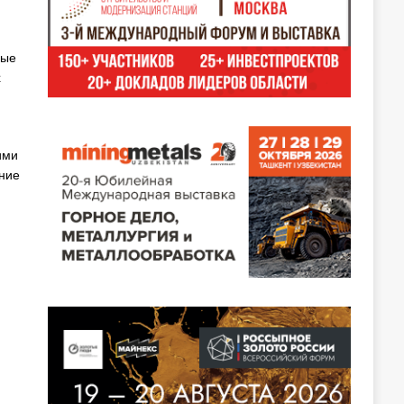
ные
х
ими
ние