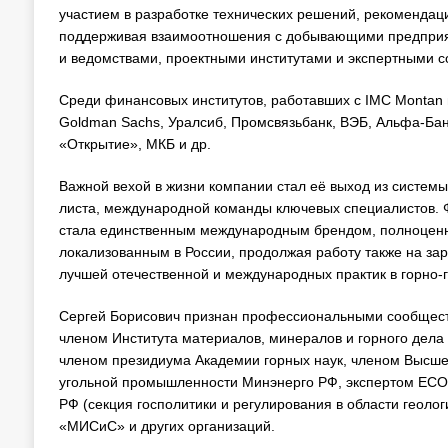
участием в разработке технических решений, рекомендац
поддерживая взаимоотношения с добывающими предприя
и ведомствами, проектными институтами и экспертными 
Среди финансовых институтов, работавших с IMC Montan 
Goldman Sachs, Уралсиб, Промсвязьбанк, ВЭБ, Альфа-Банк
«Открытие», МКБ и др.
Важной вехой в жизни компании стал её выход из систем
листа, международной команды ключевых специалистов. 
стала единственным международным брендом, полноценно
локализованным в России, продолжая работу также на зар
лучшей отечественной и международных практик в горно-
Сергей Борисович признан профессиональными сообщес
членом Института материалов, минералов и горного дела
членом президиума Академии горных наук, членом Высше
угольной промышленности Минэнерго РФ, экспертом ЕСО
РФ (секция госполитики и регулирования в области геоло
«МИСиС» и других организаций.