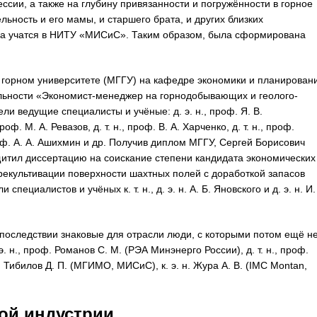
сии, а также на глубину привязанности и погружённости в горное
льность и его мамы, и старшего брата, и других близких
ича учатся в НИТУ «МИСиС». Таким образом, была сформирована
м горном университете (МГГУ) на кафедре экономики и планирован
альности «Экономист-менеджер на горнодобывающих и геолого-
и ведущие специалисты и учёные: д. э. н., проф. Я. В.
роф. М. А. Ревазов, д. т. н., проф. В. А. Харченко, д. т. н., проф.
, проф. А. А. Ашихмин и др. Получив диплом МГГУ, Сергей Борисович
щитил диссертацию на соискание степени кандидата экономических
екультивации поверхности шахтных полей с доработкой запасов
ециалистов и учёных к. т. н., д. э. н. А. Б. Яновского и д. э. н. И.
последствии знаковые для отрасли люди, с которыми потом ещё н
н., проф. Романов С. М. (РЭА Минэнерго России), д. т. н., проф.
ф. Тибилов Д. П. (МГИМО, МИСиС), к. э. н. Жура А. В. (IMC Montan,
ой индустрии