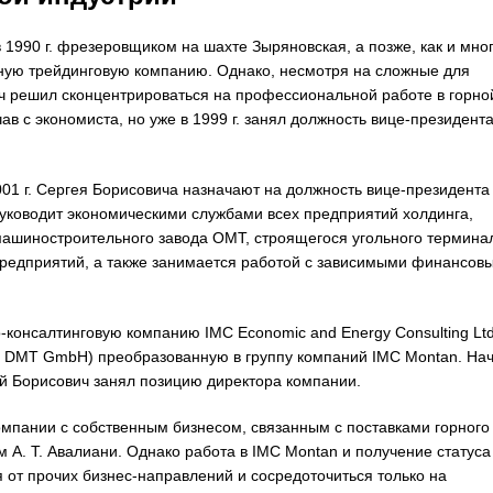
1990 г. фрезеровщиком на шахте Зыряновская, а позже, как и мно
упную трейдинговую компанию. Однако, несмотря на сложные для
ч решил сконцентрироваться на профессиональной работе в горно
в с экономиста, но уже в 1999 г. занял должность вице-президента
1 г. Сергея Борисовича назначают на должность вице-президента
руководит экономическими службами всех предприятий холдинга,
машиностроительного завода ОМТ, строящегося угольного термина
предприятий, а также занимается работой с зависимыми финансов
о-консалтинговую компанию IMC Economic and Energy Consulting Ltd
с DMT GmbH) преобразованную в группу компаний IMC Montan. На
гей Борисович занял позицию директора компании.
мпании с собственным бизнесом, связанным с поставками горного
 А. Т. Авалиани. Однако работа в IMC Montan и получение статуса
 от прочих бизнес-направлений и сосредоточиться только на