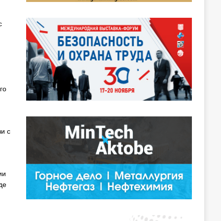
с
го
и с
ии
де