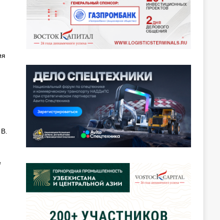
ия
 В.
е