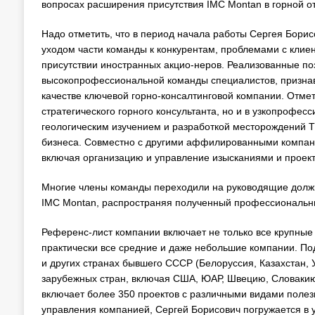
вопросах расширения присутствия IMC Montan в горной о
Надо отметить, что в период начала работы Сергея Бори
уходом части команды к конкурентам, проблемами с клие
присутствии иностранных акцио-неров. Реализованные п
высокопрофессиональной команды специалистов, призна
качестве ключевой горно-консалтинговой компании. Отмет
стратегического горного консультанта, но и в узкопрофес
геологическим изучением и разработкой месторождений
бизнеса. Совместно с другими аффилированными компан
включая организацию и управление изысканиями и прое
Многие члены команды переходили на руководящие должн
IMC Montan, распространяя полученный профессиональн
Референс-лист компании включает не только все крупные
практически все средние и даже небольшие компании. Под
и других странах бывшего СССР (Белоруссия, Казахстан, Уз
зарубежных стран, включая США, ЮАР, Швецию, Словакию
включает более 350 проектов с различными видами поле
управления компанией, Сергей Борисович погружается в