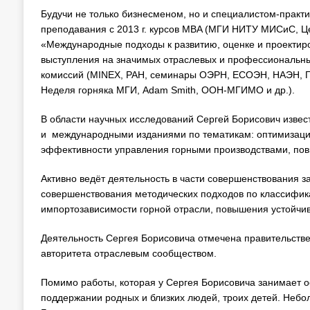
Будучи не только бизнесменом, но и специалистом-практ
преподавания с 2013 г. курсов MBA (МГИ НИТУ МИСиС,
«Международные подходы к развитию, оценке и проекти
выступления на значимых отраслевых и профессиональных
комиссий (MINEX, РАН, семинары ОЭРН, ЕСОЭН, НАЭН, ГК
Неделя горняка МГИ, Adam Smith, ООН-МГИМО и др.).
В области научных исследований Сергей Борисович изве
и международными изданиями по тематикам: оптимизация 
эффективности управления горными производствами, пов
Активно ведёт деятельность в части совершенствования 
совершенствования методических подходов по классифик
импортозависимости горной отрасли, повышения устойчиво
Деятельность Сергея Борисовича отмечена правительст
авторитета отраслевым сообществом.
Помимо работы, которая у Сергея Борисовича занимает 
поддержании родных и близких людей, троих детей. Небол