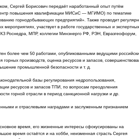
иком, Сергей Борисович передаёт наработанный опыт путём
 Центр повышения квалификации МИСиС — МГИМО) по тематике
рованию горнодобывающих предприятий». Также проводит регуляр
 мероприятиях, участвует в работе государственных и экспертны
З Роснедра, МПР, коллегии Минэнерго РФ, РЭН, Евразгеофорум,
стен более чем 50 работами, опубликованными ведущими российск
горных производств, оценка ресурсов и запасов, совершенствова
ышение промышленной безопасности и т. д.
законодательной базы регулирования недропользования,
ации ресурсов и запасов ТПИ, по вопросам преодоления
сти горной отрасли в период санкционной нагрузки и др.
венными и отраслевыми наградами и заслуженным признанием
основное время, его жизненные интересы сфокусированы на
ьшое время остаётся и на хобби, неизменная страсть Сергея