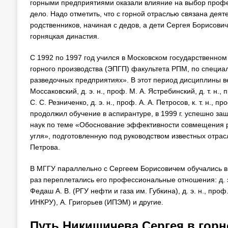
горными предприятиями оказали влияние на выбор профес
дело. Надо отметить, что с горной отраслью связана деяте
родственников, начиная с дедов, а дети Сергея Борисов
горняцкая династия.
С 1992 по 1997 год учился в Московском государственно
горного производства (ЭПГП) факультета РПМ, по специ
разведочных предприятиях». В этот период дисциплины вел
Моссаковский, д. э. н., проф. М. А. Ястребинский, д. т. н., п
С. С. Резниченко, д. э. н., проф. А. А. Петросов, к. т. н.
продолжил обучение в аспирантуре, в 1999 г. успешно за
наук по теме «Обоснование эффективности совмещения р
угля», подготовленную под руководством известных отрасли сп
Петрова.
В МГГУ параллельно с Сергеем Борисовичем обучались в
раз переплетались его профессиональные отношения: д. э. 
Федаш А. В. (РГУ нефти и газа им. Губкина), д. э. н., про
ИНКРУ), А. Григорьев (ИПЭМ) и другие.
Путь Никишичева Сергея в горн