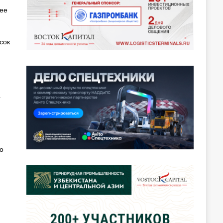
щее
сок
а
о