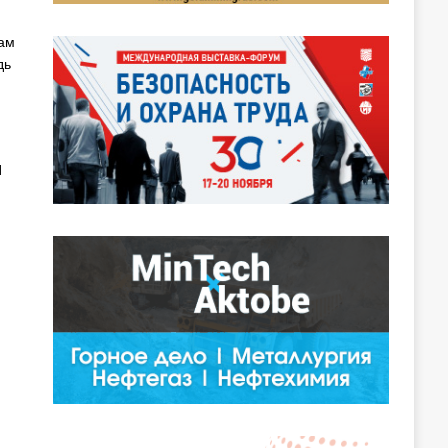
ам
дь
И