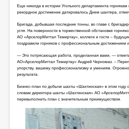
Еще никогда в истории Угольного департамента горнякам
рекордное достижение датировалось Днем шахтера, отмеч
Бригада, добывшая последние тонны, во главе с бригади
угля. На поверхности в торжественной обстановке горняк
АО «АрселорМиттал Темиртау», коллеги и гости – будущие
поздравили горняков с профессиональным достижением и 
— Это потрясающая работа, проделанная вами, — отмети
АО«АрселорМиттал Темиртау» Андрей Черномаз. – Перепол
упорству, вашему профессионализму и умениям. Огромное
результата.
Бизнес-план по добыче шахты «Шахтинская» в этом году с
словам директора шахты «Шахтинская» АО «АрселорМитта
перевыполнить план с значительным преимуществом.