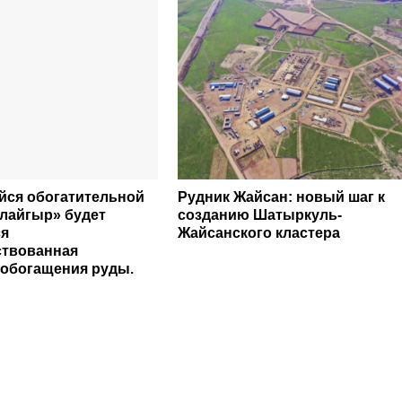
йся обогатительной
Рудник Жайсан: новый шаг к
лайгыр» будет
созданию Шатыркуль-
ся
Жайсанского кластера
ствованная
 обогащения руды.