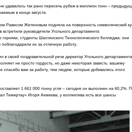
 не удавалось так рано пересечь рубеж в миллион тонн – предыду
аемым в конце августа.
ром Рависом Жетеновым подняла на поверхность символический ку
ов встретили руководители Угольного департамента
 горняки, студенты Шахтинского Технологического Колледжа: они
поблагодарили их за отличную работу.
л в своей поздравительной речи директор Угольного департамент
няет не просто гордость, но даже некоторая зависть: вашему
 спасибо вам за работу, тем людям, которые добивались этого
оставляет 1 661 000 тонну угля – сегодня он выполнен на 60,2%. П
л Темиртау» Игоря Ахмеева, у коллектива есть все шансы