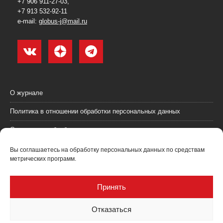
+7 906 911-27-03,
+7 913 532-92-11
e-mail:
globus-j@mail.ru
О журнале
Политика в отношении обработки персональных данных
Согласие на обработку персональных данных
Пользовательское соглашение (оферта)
Вы соглашаетесь на обработку персональных данных по средствам
метрических программ.
Согласие на получение рекламных материалов
Рекламодателям
Принять
Контакты
Отказаться