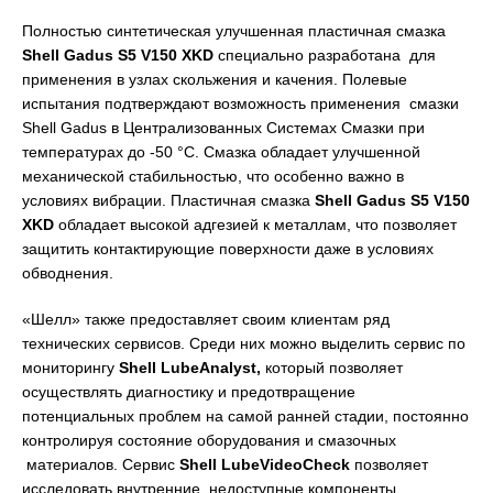
Полностью синтетическая улучшенная пластичная смазка
Shell
Gadus
S
5
V
150
XKD
специально разработана для
применения в узлах скольжения и качения. Полевые
испытания подтверждают возможность применения смазки
Shell Gadus в Централизованных Системах Смазки при
температурах до -50 °С. Смазка обладает улучшенной
механической стабильностью, что особенно важно в
условиях вибрации. Пластичная смазка
Shell
Gadus
S
5
V
150
XKD
обладает высокой адгезией к металлам, что позволяет
защитить контактирующие поверхности даже в условиях
обводнения.
«Шелл» также предоставляет своим клиентам ряд
технических сервисов. Среди них можно выделить сервис по
мониторингу
Shell LubeAnalyst,
который позволяет
осуществлять диагностику и предотвращение
потенциальных проблем на самой ранней стадии, постоянно
контролируя состояние оборудования и смазочных
материалов. Сервис
Shell LubeVideoCheck
позволяет
исследовать внутренние, недоступные компоненты