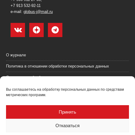
+7 913 532-92-11
e-mail:
globus-j@mail.ru
О журнале
Политика в отношении обработки персональных данных
Согласие на обработку персональных данных
Пользовательское соглашение (оферта)
Вы соглашаетесь на обработку персональных данных по средствам
метрических программ.
Согласие на получение рекламных материалов
Рекламодателям
Принять
Контакты
Отказаться