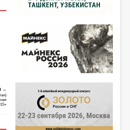
Я
тан)
ьная
015»