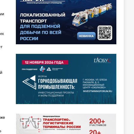
ми
их
ет
ий
кже
Р