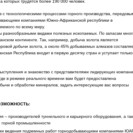
а которых трудятся более 190 000 человек.
 с технологическими процессами горного производства, передовы
бывающими компаниями Южно-Африканской республики в
ляемого по всему миру.
ы разнообразными видами полезных ископаемых. По запасам мног
анском континенте. Так, например, добыча золота является
ровой добычи золота, а около 45% добываемых алмазов составля
ская Республика входит в первую десятку стран и уступает только
выступления и знакомство с представителями лидирующих компан
, где в режиме реального времени вам будет предоставлена
обычи и обработки минералов, задать интересующие вас вопросы
ОЗМОЖНОСТЬ:
 – производителей туннельного и карьерного оборудования, а та
я горной промышленности
ями ведения подземных работ горнодобывающими компаниями ЮА