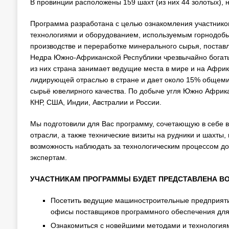
В провинции расположены 159 шахт (из них 44 золотых), н
Программа разработана с целью ознакомления участников
технологиями и оборудованием, используемым горнодо
производстве и переработке минерального сырья, постав
Недра Южно-Африканской Республики чрезвычайно богат
из них страна занимает ведущие места в мире и на Африк
лидирующей отраслью в стране и дает около 15% общеми
сырьё ювелирного качества. По добыче угля Южно Африкан
КНР, США, Индии, Австралии и России.
Мы подготовили для Вас программу, сочетающую в себе 
отрасли, а также технические визиты на рудники и шахты
возможность наблюдать за технологическим процессом д
экспертам.
УЧАСТНИКАМ ПРОГРАММЫ БУДЕТ ПРЕДСТАВЛЕНА В
Посетить ведущие машиностроительные предприятия
офисы поставщиков программного обеспечения дл
Ознакомиться с новейшими методами и технологи