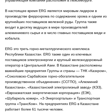
управляющей компании расположен в Люксембурге.
В настоящее время ERG является мировым лидером в
производстве феррохрома по содержанию хрома и одним из
крупнейших поставщиков железной руды. Группа также
входит в десятку ведущих в мире производителей
алюминиевого сырья и в число главных поставщиков меди и
кобальта.
ERG это треть горно-металлургического комплекса
Республики Казахстан. ERG также один из ключевых
поставщиков электроэнергии и крупный железнодорожный
оператор в Центральной Азии. В Казахстане расположены
важнейшие предприятия Группы и страны — ТНК «Казхром»,
«Соколовско-Сарбайское горно-обогатительное
производственное объединение» (ССГПО), «Алюминий
Казахстана», «Казахстанский электролизный завод» (КЭЗ),
«Евроазиатская энергетическая корпорация» (ЕЭК),
«Шубарколь комир», «3-Энергоорталык» и Транспортная
группа «ТрансКом». На предприятиях ERG в Казахстане
работает более 61 тысячи человек.