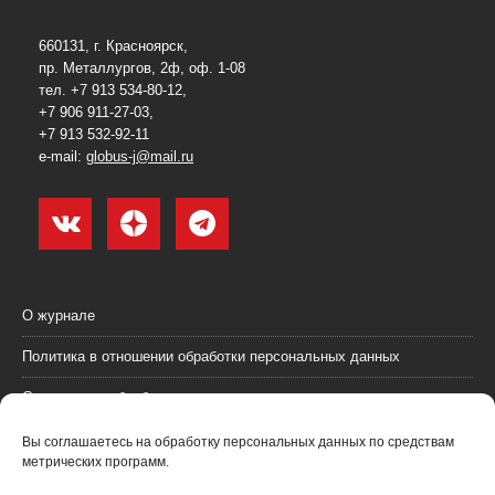
660131, г. Красноярск,
пр. Металлургов, 2ф, оф. 1-08
тел. +7 913 534-80-12,
+7 906 911-27-03,
+7 913 532-92-11
e-mail:
globus-j@mail.ru
О журнале
Политика в отношении обработки персональных данных
Согласие на обработку персональных данных
Пользовательское соглашение (оферта)
Вы соглашаетесь на обработку персональных данных по средствам
метрических программ.
Согласие на получение рекламных материалов