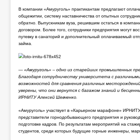
В компании «Амуруголь» практикантам предлагают оплач
общежитии, систему наставничества от опытных сотруднико
обратно. Выпускникам вуза, решившим остаться в компан
договором. Более того, сотрудники предприятия могут во
путевку в санаторий и дополнительный оплачиваемый отп
займа.
— «Амуруголь» – одно из старейших промышленных пре
Благодаря сотрудничеству университета с различными
возможностей для сравнения различных месторождений.
уверены, что они вернутся с багажом знаний и бесце
ИРНИТУ Алексей Шевченко.
«Амуруголь» участвует в «Карьерном марафоне» ИРНИТУ н
представители горнодобывающего предприятия и руководс
подготовке кадров. По результатам мероприятий на стажи
студентов, среди которых будущие горные инженеры, мар