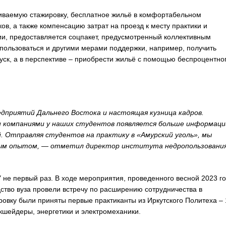
иваемую стажировку, бесплатное жильё в комфортабельном
в, а также компенсацию затрат на проезд к месту практики и
ии, предоставляется соцпакет, предусмотренный коллективным
спользоваться и другими мерами поддержки, например, получить
уск, а в перспективе – приобрести жильё с помощью беспроцентно
дприятий Дальнего Востока и настоящая кузница кадров.
 компаниями у наших студентов появляется больше информаци
 Отправляя студентов на практику в «Амурский уголь», мы
нным опытом, — отметил директор института недропользовани
е первый раз. В ходе мероприятия, проведенного весной 2023 го
тво вуза провели встречу по расширению сотрудничества в
ровку были приняты первые практиканты из Иркутского Политеха – 
кшейдеры, энергетики и электромеханики.