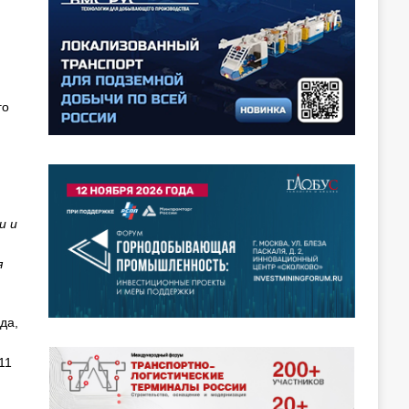
го
и и
я
да,
11