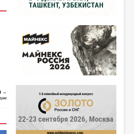
Я
рдам