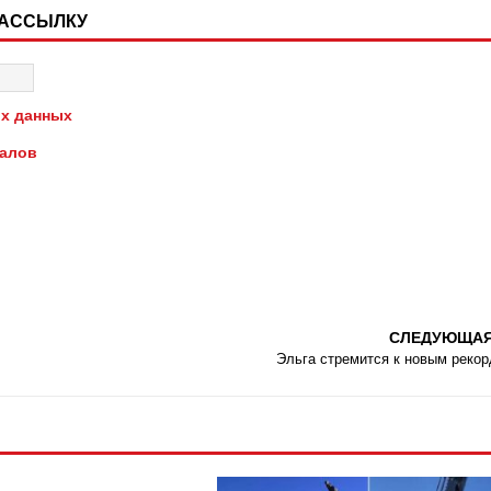
РАССЫЛКУ
х данных
иалов
СЛЕДУЮЩА
Эльга стремится к новым реко