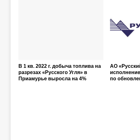
В 1 кв. 2022 г. добыча топлива на
АО «Русски
разрезах «Русского Угля» в
исполнени
Приамурье выросла на 4%
по обновле