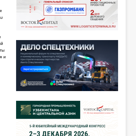
я
 и
е
ий
нты
я и