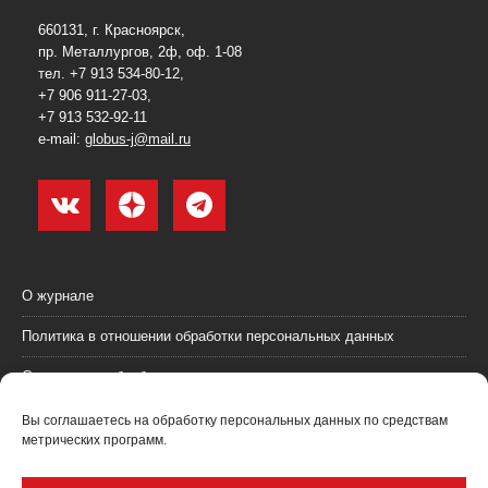
660131, г. Красноярск,
пр. Металлургов, 2ф, оф. 1-08
тел. +7 913 534-80-12,
+7 906 911-27-03,
+7 913 532-92-11
e-mail:
globus-j@mail.ru
О журнале
Политика в отношении обработки персональных данных
Согласие на обработку персональных данных
Пользовательское соглашение (оферта)
Вы соглашаетесь на обработку персональных данных по средствам
метрических программ.
Согласие на получение рекламных материалов