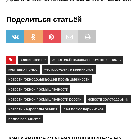
Поделиться статьёй
вернинский гок
золотодобывающая промышленность
компания полюс
месторождение вернинское
новости горнодобывающей промышленности
новости горной промышленности
новости горной промышленности россии
новости золотодобычи
новости недропользования
пал полюс вернинское
полюс вернинское
ПОНРАВИЛАСЬ СТАТЬЯ? ПОДПИШИТЕСЬ НА