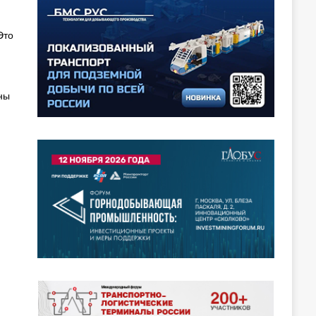
Это
ны