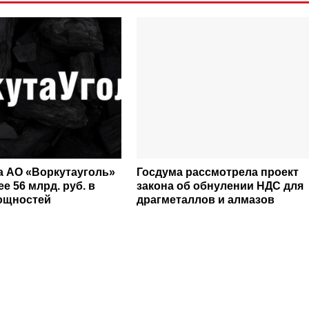
да АО «Воркутауголь»
Госдума рассмотрела проект
е 56 млрд. руб. в
закона об обнулении НДС для
ощностей
драгметаллов и алмазов