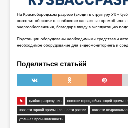
На Краснобородском разрезе (входит в структуру УК «Куз
позволит обеспечить снабжение э/э важные промобъекты 
энергообеспечения, благодаря вводу в эксплуатацию подс
Подстанции оборудованы необходимыми средствами авто
необходимое оборудование для видеомониторинга и средс
Поделиться статьёй
кузбассразрезуголь
новости горнодобывающей промыш
новости горной промышленности россии
новости недропользо
угольная промышленность