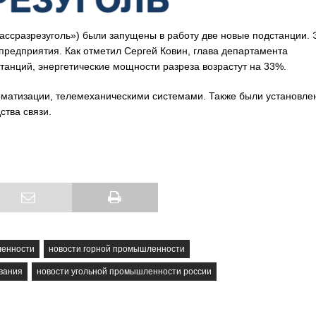
бассразрезуголь») были запущены в работу две новые подстанции. 
предприятия. Как отметил Сергей Ковин, глава департамента
танций, энергетические мощности разреза возрастут на 33%.
матизации, телемеханическими системами. Также были установле
тва связи.
ленности
новости горной промышленности
вания
новости угольной промышленности россии