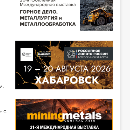
я.
. С