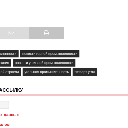
шленности
новости горной промышленности
вания
новости угольной промышленности
ной отрасли
угольная промышленность
экспорт угля
РАССЫЛКУ
х данных
иалов