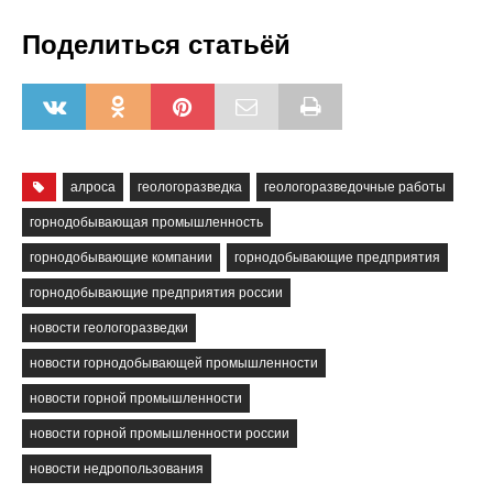
Поделиться статьёй
алроса
геологоразведка
геологоразведочные работы
горнодобывающая промышленность
горнодобывающие компании
горнодобывающие предприятия
горнодобывающие предприятия россии
новости геологоразведки
новости горнодобывающей промышленности
новости горной промышленности
новости горной промышленности россии
новости недропользования