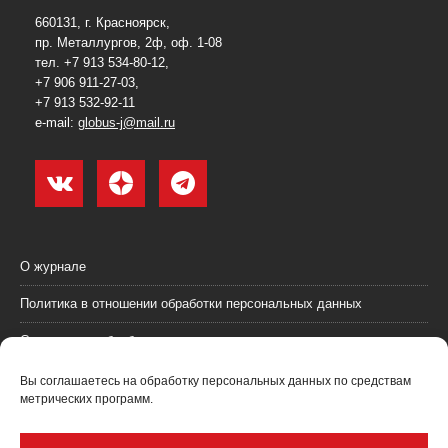
660131, г. Красноярск,
пр. Металлургов, 2ф, оф. 1-08
тел. +7 913 534-80-12,
+7 906 911-27-03,
+7 913 532-92-11
e-mail:
globus-j@mail.ru
О журнале
Политика в отношении обработки персональных данных
Согласие на обработку персональных данных
Пользовательское соглашение (оферта)
Вы соглашаетесь на обработку персональных данных по средствам
метрических программ.
Согласие на получение рекламных материалов