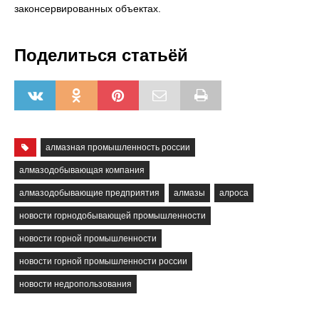
законсервированных объектах.
Поделиться статьёй
алмазная промышленность россии
алмазодобывающая компания
алмазодобывающие предприятия
алмазы
алроса
новости горнодобывающей промышленности
новости горной промышленности
новости горной промышленности россии
новости недропользования