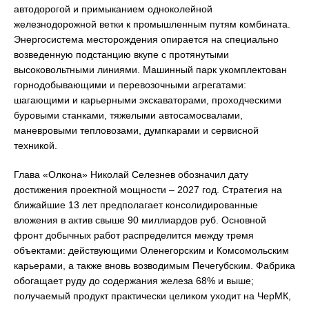
автодорогой и примыканием одноколейной
железнодорожной ветки к промышленным путям комбината.
Энергосистема месторождения опирается на специально
возведенную подстанцию вкупе с протянутыми
высоковольтными линиями. Машинный парк укомплектован
горнодобывающими и перевозочными агрегатами:
шагающими и карьерными экскаваторами, проходческими
буровыми станками, тяжелыми автосамосвалами,
маневровыми тепловозами, думпкарами и сервисной
техникой.
Глава «Олкона» Николай Селезнев обозначил дату
достижения проектной мощности – 2027 год. Стратегия на
ближайшие 13 лет предполагает консолидированные
вложения в актив свыше 90 миллиардов руб. Основной
фронт добычных работ распределится между тремя
объектами: действующими Оленегорским и Комсомольским
карьерами, а также вновь возводимым Печегубским. Фабрика
обогащает руду до содержания железа 68% и выше;
получаемый продукт практически целиком уходит на ЧерМК,