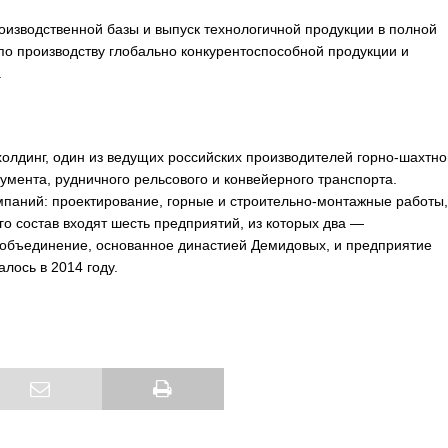
изводственной базы и выпуск технологичной продукции в полной
о производству глобально конкурентоспособной продукции и
.
инг, один из ведущих российских производителей горно-шахтно
румента, рудничного рельсового и конвейерного транспорта.
паний: проектирование, горные и строительно-монтажные работы,
го состав входят шесть предприятий, из которых два —
бъединение, основанное династией Демидовых, и предприятие
лось в 2014 году.