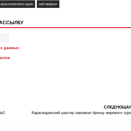
 красноярского края
окб микрон
РАССЫЛКУ
х данных
иалов
СЛЕДУЮЩА
 №2
Карагандинский шахтер завоевал бронзу мирового тур