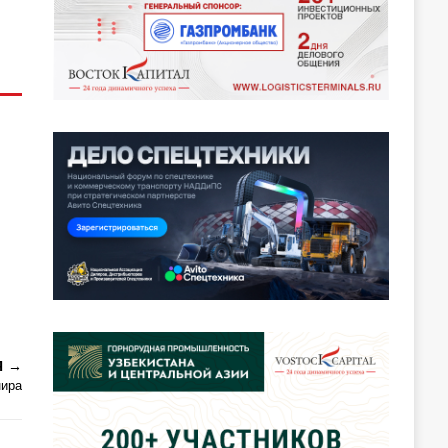
Я
нира