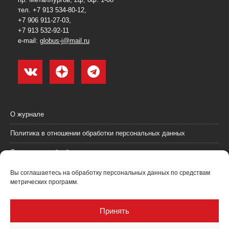
тел. +7 913 534-80-12,
+7 906 911-27-03,
+7 913 532-92-11
e-mail:
globus-j@mail.ru
О журнале
Политика в отношении обработки персональных данных
Согласие на обработку персональных данных
Пользовательское соглашение (оферта)
Вы соглашаетесь на обработку персональных данных по средствам
метрических программ.
Согласие на получение рекламных материалов
Рекламодателям
Принять
Контакты