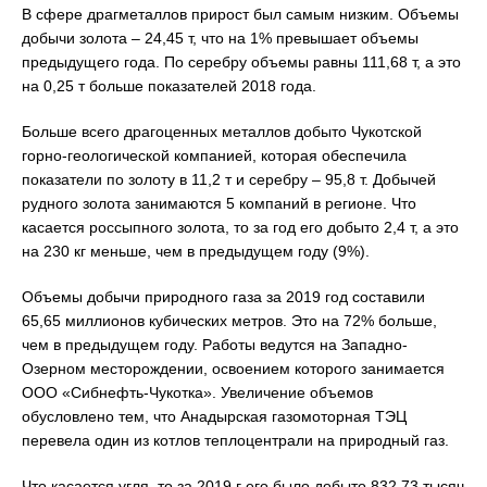
В сфере драгметаллов прирост был самым низким. Объемы
добычи золота – 24,45 т, что на 1% превышает объемы
предыдущего года. По серебру объемы равны 111,68 т, а это
на 0,25 т больше показателей 2018 года.
Больше всего драгоценных металлов добыто Чукотской
горно-геологической компанией, которая обеспечила
показатели по золоту в 11,2 т и серебру – 95,8 т. Добычей
рудного золота занимаются 5 компаний в регионе. Что
касается россыпного золота, то за год его добыто 2,4 т, а это
на 230 кг меньше, чем в предыдущем году (9%).
Объемы добычи природного газа за 2019 год составили
65,65 миллионов кубических метров. Это на 72% больше,
чем в предыдущем году. Работы ведутся на Западно-
Озерном месторождении, освоением которого занимается
ООО «Сибнефть-Чукотка». Увеличение объемов
обусловлено тем, что Анадырская газомоторная ТЭЦ
перевела один из котлов теплоцентрали на природный газ.
Что касается угля, то за 2019 г его было добыто 832,73 тысяч