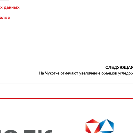
х данных
иалов
СЛЕДУЮЩА
На Чукотке отмечают увеличение объемов угледо