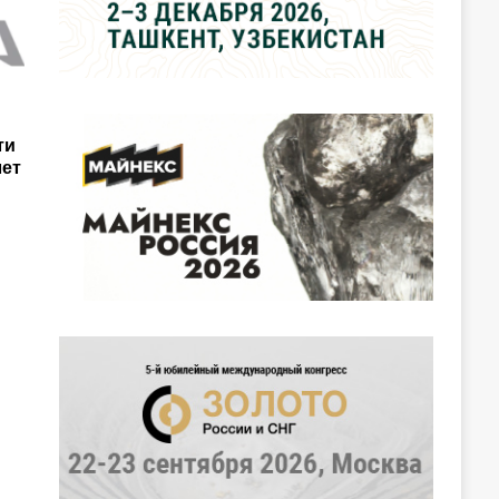
ти
лет