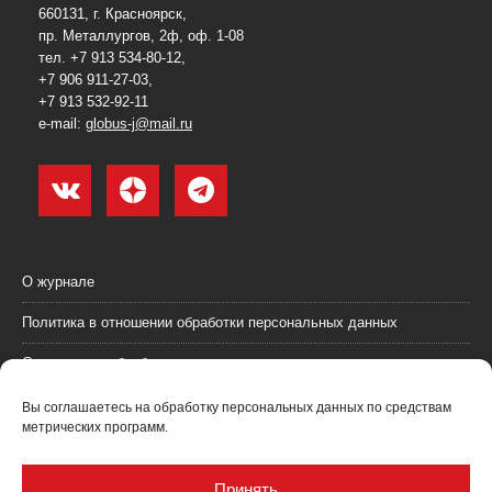
660131, г. Красноярск,
пр. Металлургов, 2ф, оф. 1-08
тел. +7 913 534-80-12,
+7 906 911-27-03,
+7 913 532-92-11
e-mail:
globus-j@mail.ru
О журнале
Политика в отношении обработки персональных данных
Согласие на обработку персональных данных
Пользовательское соглашение (оферта)
Вы соглашаетесь на обработку персональных данных по средствам
метрических программ.
Согласие на получение рекламных материалов
Рекламодателям
Принять