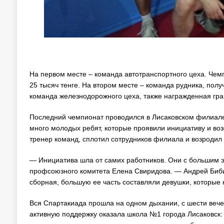
На первом месте – команда автотранспортного цеха. Чем
25 тысяч тенге. На втором месте – команда рудника, полу
команда железнодорожного цеха, также награжденная грам
Последний чемпионат проводился в Лисаковском филиал
много молодых ребят, которые проявили инициативу и во
тренер команд, сплотил сотрудников филиала и возродил
— Инициатива шла от самих работников. Они с большим э
профсоюзного комитета Елена Свиридова. — Андрей Биби
сборная, большую ее часть составляли девушки, которые 
Вся Спартакиада прошла на одном дыхании, с шести вече
активную поддержку оказала школа №1 города Лисаковск: 