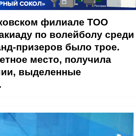
аковском филиале ТОО
акиаду по волейболу среди
анд-призеров было трое.
етное место, получила
мии, выделенные
.