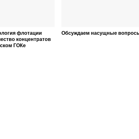
ология флотации
Обсуждаем насущные вопрос
чество концентратов
ском ГОКе