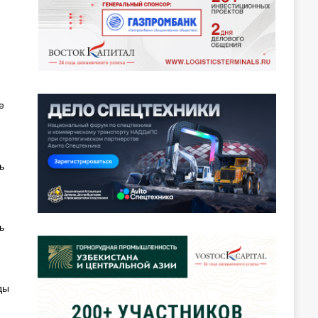
е
ь
ь
ды