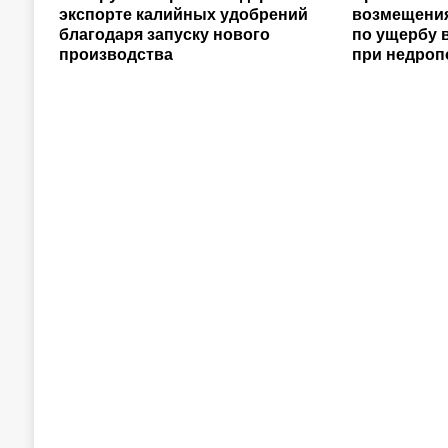
экспорте калийных удобрений
возмещения
благодаря запуску нового
по ущербу 
производства
при недроп