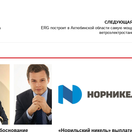
СЛЕДУЮЩА
а
ERG построит в Актюбинской области самую мо
ветроэлектроста
боснование
«Норильский никель» выплат