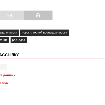
мышленности
новости горной промышленности
вания
роснедра
РАССЫЛКУ
х данных
иалов