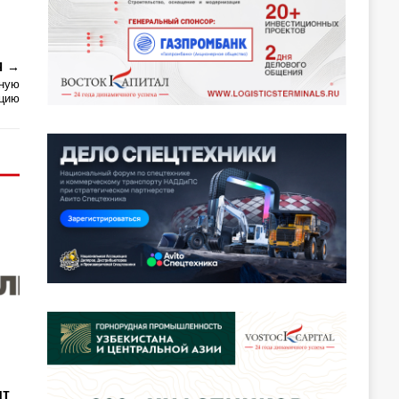
Я
щную
нцию
ит