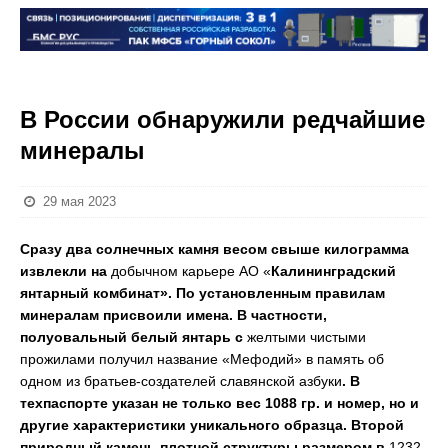
В России обнаружили редчайшие
минералы
29 мая 2023
Сразу два солнечных камня весом свыше килограмма
извлекли на
добычном карьере АО «
Калининградский
янтарный комбинат». По установленным правилам
минералам присвоили имена. В частности,
полуовальный белый янтарь с
желтыми чистыми
прожилами получил название «Мефодий» в память об
одном из братьев-создателей славянской азбуки
. В
техпаспорте указан не только вес 1088 гр. и номер, но и
другие характеристики уникального образца. Второй
природный камень плотной структуры размером в
1232